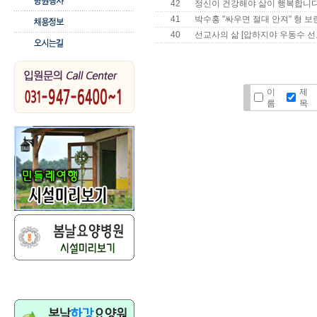
42
정신이 건강해야 삶이 행복합니
41
박수홍 "싸우면 절대 안져" 형 보
40
선교사의 삶 [압하지야 우동수 선
이
제
름
목