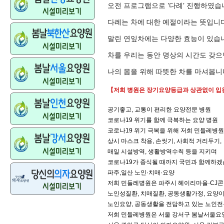
오전 프로그램으로 '다례' 진행하였습
다례는 차에 대한 예절이라는 뜻입니다
말린 연잎차에는 다양한 효능이 있습
차를 우리는 동안 명상의 시간도 갖
나의 몸을 위해 따뜻한 차를 마셔봅니
【저희 병원은 장기요양등급과 상관없이 입
공기좋고, 교통이 편리한 요양전문 병원
코로나19 위기를 함께 극복하는 요양 병원
코로나19 위기 극복을 위해 저희 민들레병
상시 마스크 착용, 손씻기, 사회적 거리두기,
매일 시설방역, 생활방역수칙 등을 지키며
코로나19가 종식될 때까지 국민과 함께하겠
파주,일산 노인·치매·요양
저희 민들레병원은 파주시 헤이리마을·CJ
노인성질환, 치매질환, 공동생활가정, 요양이
노인요양, 공동생활을 전담하고 있는 노인전
저희 민들레병원은 서울 강서구 봄날서울요양