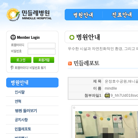
우수한 시설과 자연친화적인 환경, 그리고
제 목
운정호수공원,애니골
이 름
mindlle
첨부파일1
9_hh7Ud018svcz