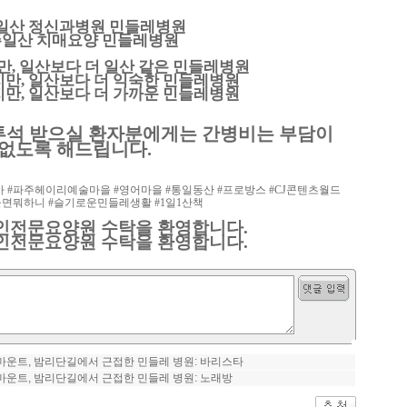
일산 정신과병원 민들레병원
일산 치매요양 민들레병원
만
,
일산보다 더 일산 같은 민들레병원
지만
,
일산보다 더 익숙한 민들레병원
지만
,
일산보다 더 가까운 민들레병원
투석 받으실 환자분에게는 간병비는 부담이
없도록 해드립니다
.
사
#
파주헤이리예술마을
#
영어마을
#
통일동산
#
프로방스
#CJ
콘텐츠월드
놀면뭐하니
#
슬기로운민들레생활
#1
일
1
산책
인전문요양원 수탁을 환영합니다
.
인전문요양원 수탁을 환영합니다
.
마운트, 밤리단길에서 근접한 민들레 병원: 바리스타
마운트, 밤리단길에서 근접한 민들레 병원: 노래방