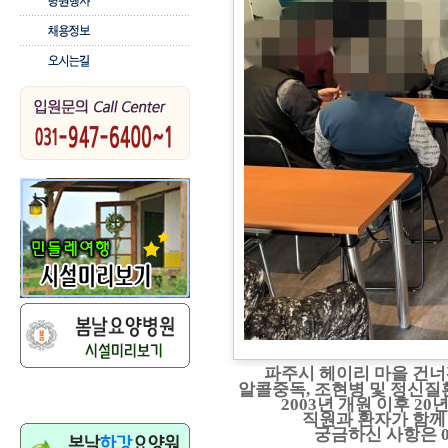
파주시 헤이리 마을 건
알콜중독
,
조현병 및 정신질
2003
년 개원 이후
20
년
직원과 환자가 함께
궁금하신 사항은