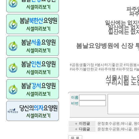
파주
파주
일산에는 없지
일산에는 없
일산에는 없
봄날요양병원에 신장 
#
공동생활가정
#
봉사하기좋은곳
#
자원봉
#
파주가볼만한곳
#
파주여행
#
파주맛집
#
서울시립 노
구리시립 노
이름
비번
이전글
운정호수공원,애니골, 원
다음글
운정호수공원,애니골, 원