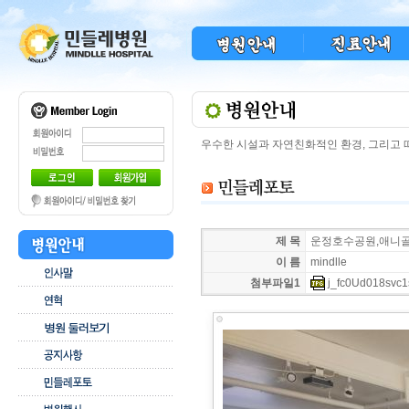
우수한 시설과 자연친화적인 환경, 그리고
제 목
운정호수공원,애니골,
이 름
mindlle
첨부파일1
j_fc0Ud018svc1