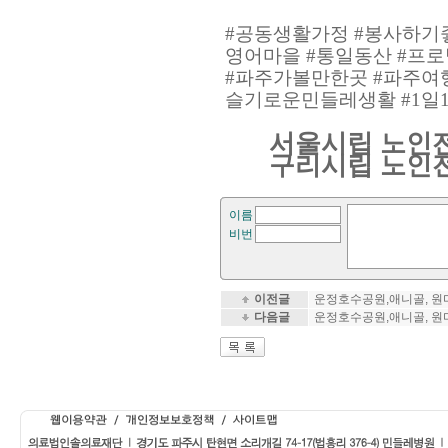
#
공동생활가정
#
봉사하기
영어마을
#
통일동산
#
프로
#
파주가볼만한곳
#
파주여
슬기로운민들레생활
#1
일
서울시립 노인
구리시립 노인
이름
비번
이전글
운정호수공원,애니골, 원
다음글
운정호수공원,애니골, 원