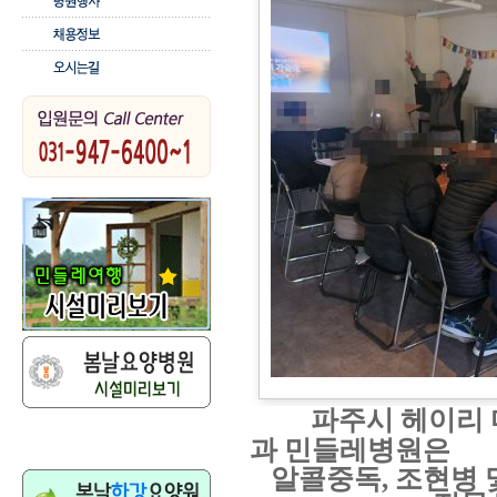
파주시 헤이리
과 민들레병원은
알콜중독
,
조현병 