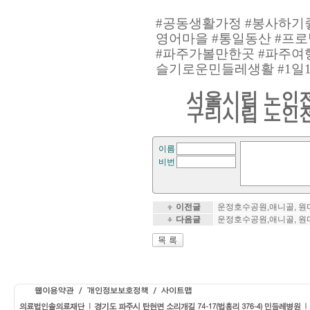
#
공동생활가정
#
봉사하기
영어마을
#
통일동산
#
프로
#
파주가볼만한곳
#
파주여
슬기로운민들레생활
#1
일
서울시립 노인
구리시립 노인
이름
비번
이전글
운정호수공원,애니골, 원
다음글
운정호수공원,애니골, 원