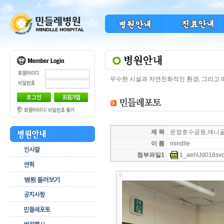
우수한 시설과 자연친화적인 환경, 그리고
제 목
운정호수공원,애니골
이 름
mindlle
첨부파일1
1_aehUd018svc