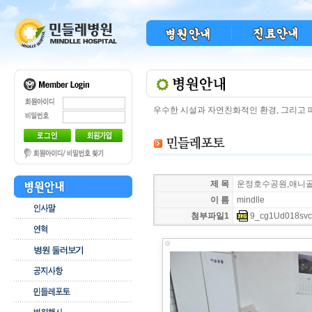
우수한 시설과 자연친화적인 환경, 그리고
제 목
운정호수공원,애니골,
이 름
mindlle
첨부파일1
9_cg1Ud018svc