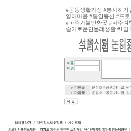
#
공동생활가정
#
봉사하기
영어마을
#
통일동산
#
프로
#
파주가볼만한곳
#
파주여
슬기로운민들레생활
#1
일
서울시립 노인
구리시립 노인
이름
비번
이전글
운정호수공원,애니골, 원
다음글
운정호수공원,애니골, 원